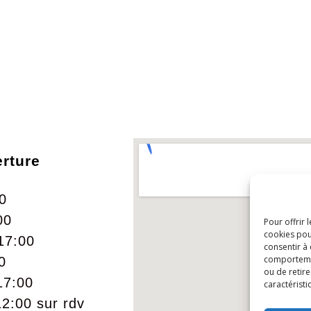
erture
0
00
Pour offrir 
cookies pou
17:00
consentir à
comportement
0
ou de retire
17:00
caractéristi
2:00 sur rdv