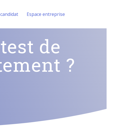
 candidat
Espace entreprise
test de
tement ?