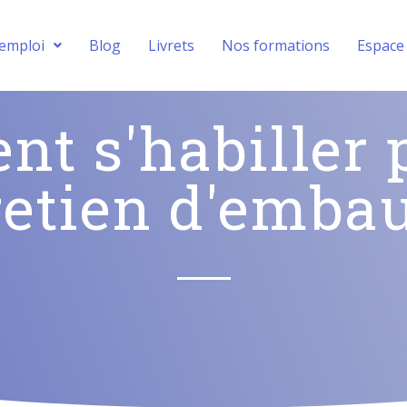
’emploi
Blog
Livrets
Nos formations
Espace
t s'habiller 
retien d'emba